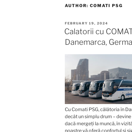
AUTHOR:
COMATI PSG
POSTED
FEBRUARY 19, 2024
ON
Calatorii cu COMAT
Danemarca, German
Cu Comati PSG, călătoria în D
decât un simplu drum – devine 
dacă mergeți la muncă, în vizită
noastre vă oferă confortul și s