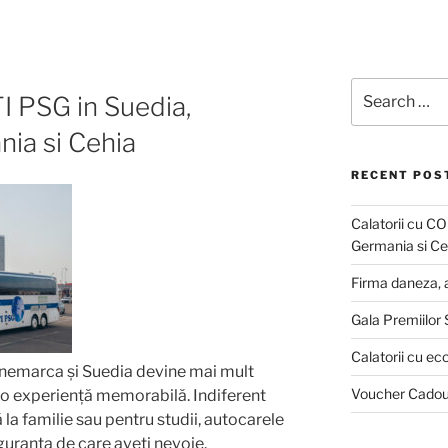
Search
I PSG in Suedia,
for:
ia si Cehia
RECENT POS
Calatorii cu C
Germania si Ce
Firma daneza, 
Gala Premiilor 
Calatorii cu e
anemarca și Suedia devine mai mult
Voucher Cadou
o experiență memorabilă. Indiferent
 la familie sau pentru studii, autocarele
iguranța de care aveți nevoie.