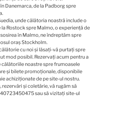
 în Danemarca, de la Padborg spre
a.
uedia, unde călătoria noastră include o
de la Rostock spre Malmo, o experiență de
 sosirea în Malmo, ne îndreptăm spre
mosul oraș Stockholm.
lătorie cu noi și lăsați-vă purtați spre
ăcut mod posibil. Rezervați acum pentru a
e călătoriile noastre spre frumoasele
are și bilete promoționale, disponibile
uie achiziționate de pe site-ul nostru.
 rezervări și coletărie, vă rugăm să
040723450475 sau să vizitați site-ul