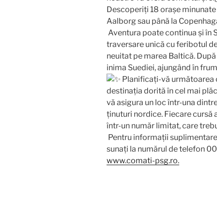
Descoperiți 18 orașe minunate
Aalborg sau până la Copenhag
Aventura poate continua și în S
traversare unică cu feribotul 
neuitat pe marea Baltică. După
inima Suediei, ajungând în fru
Planificați-vă următoarea că
destinația dorită în cel mai pl
vă asigura un loc într-una dintr
ținuturi nordice. Fiecare cursă 
într-un număr limitat, care treb
Pentru informații suplimentare,
sunați la numărul de telefon 0
www.comati-psg.ro.