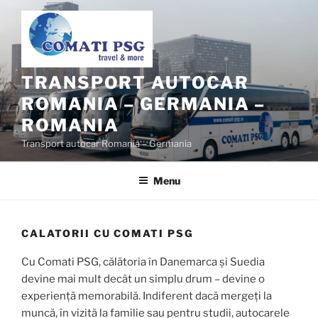
Skip
to
content
TRANSPORT AUTOCAR
ROMANIA – GERMANIA –
ROMANIA
Transport autocar Romania – Germania
Menu
CALATORII CU COMATI PSG
Cu Comati PSG, călătoria în Danemarca și Suedia
devine mai mult decât un simplu drum – devine o
experiență memorabilă. Indiferent dacă mergeți la
muncă, în vizită la familie sau pentru studii, autocarele