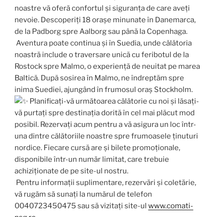
noastre vă oferă confortul și siguranța de care aveți
nevoie. Descoperiți 18 orașe minunate în Danemarca,
de la Padborg spre Aalborg sau până la Copenhaga.
Aventura poate continua și în Suedia, unde călătoria
noastră include o traversare unică cu feribotul de la
Rostock spre Malmo, o experiență de neuitat pe marea
Baltică. După sosirea în Malmo, ne îndreptăm spre
inima Suediei, ajungând în frumosul oraș Stockholm.
Planificați-vă următoarea călătorie cu noi și lăsați-
vă purtați spre destinația dorită în cel mai plăcut mod
posibil. Rezervați acum pentru a vă asigura un loc într-
una dintre călătoriile noastre spre frumoasele ținuturi
nordice. Fiecare cursă are și bilete promoționale,
disponibile într-un număr limitat, care trebuie
achiziționate de pe site-ul nostru.
Pentru informații suplimentare, rezervări și coletărie,
vă rugăm să sunați la numărul de telefon
0040723450475 sau să vizitați site-ul
www.comati-