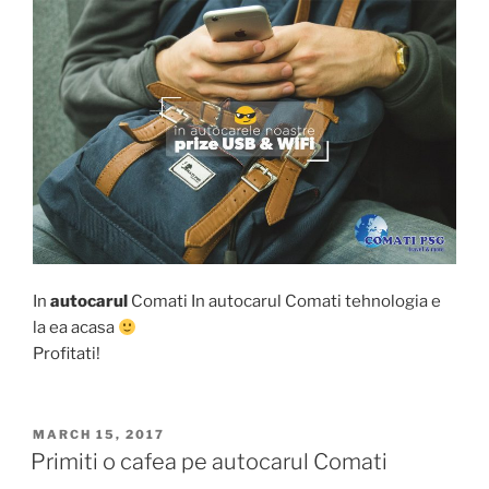
In
autocarul
Comati In autocarul Comati tehnologia e
la ea acasa
Profitati!
POSTED
MARCH 15, 2017
ON
Primiti o cafea pe autocarul Comati