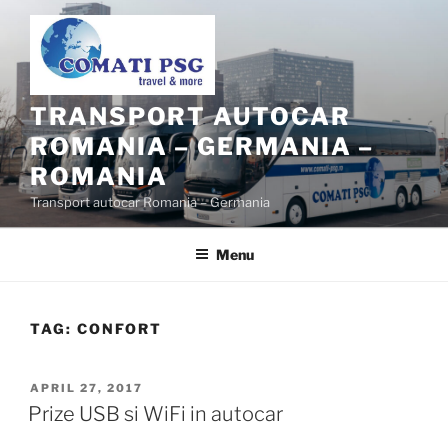
Skip
to
content
TRANSPORT AUTOCAR
ROMANIA – GERMANIA –
ROMANIA
Transport autocar Romania – Germania
Menu
TAG:
CONFORT
POSTED
APRIL 27, 2017
ON
Prize USB si WiFi in autocar