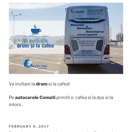
Va invitam la
drum
si la cafea!
Pe
autocarele Comati
primiti o cafea si la dus si la
intors.
POSTED
FEBRUARY 9, 2017
ON